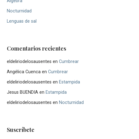
Álgebra
Nocturnidad
Lenguas de sal
Comentarios recientes
eldeliriodelosausentes
en
Cumbrear
Angélica Cuenca
en
Cumbrear
eldeliriodelosausentes
en
Estampida
Jesus BUENDIA
en
Estampida
eldeliriodelosausentes
en
Nocturnidad
Suscríbete