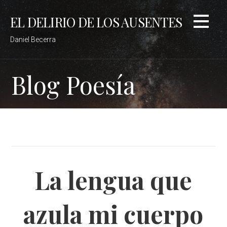
Saltar
EL DELIRIO DE LOS AUSENTES
al
contenido
Daniel Becerra
Blog Poesía
La lengua que
azula mi cuerpo