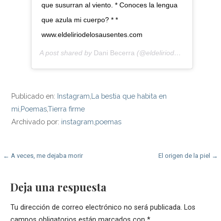
que susurran al viento. * Conoces la lengua
que azula mi cuerpo? * *
www.eldeliriodelosausentes.com
A post shared by
Dani Becerra
(@eldeliriodelosausentes) on
Publicado en:
Instagram
,
La bestia que habita en
mi
,
Poemas
,
Tierra firme
Archivado por:
instagram
,
poemas
Navegación
← A veces, me dejaba morir
El origen de la piel →
de
Deja una respuesta
entradas
Tu dirección de correo electrónico no será publicada.
Los
campos obligatorios están marcados con
*