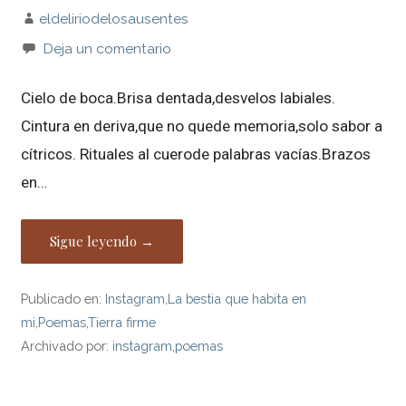
eldeliriodelosausentes
Deja un comentario
Cielo de boca.Brisa dentada,desvelos labiales.
Cintura en deriva,que no quede memoria,solo sabor a
cítricos. Rituales al cuerode palabras vacías.Brazos
en…
Sigue leyendo →
Publicado en:
Instagram
,
La bestia que habita en
mi
,
Poemas
,
Tierra firme
Archivado por:
instagram
,
poemas