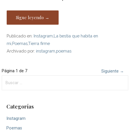
Sigue leyendo →
Publicado en:
Instagram
,
La bestia que habita en
mi
,
Poemas
,
Tierra firme
Archivado por:
instagram
,
poemas
Navegación
Página 1 de 7
Siguiente →
Buscar:
por
Entrada
Categorías
Instagram
Poemas