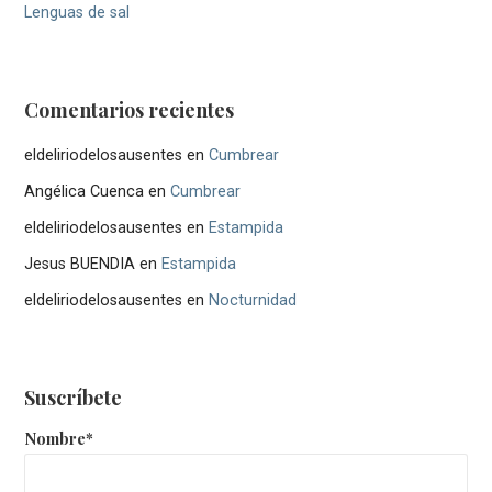
Lenguas de sal
Comentarios recientes
eldeliriodelosausentes
en
Cumbrear
Angélica Cuenca
en
Cumbrear
eldeliriodelosausentes
en
Estampida
Jesus BUENDIA
en
Estampida
eldeliriodelosausentes
en
Nocturnidad
Suscríbete
Nombre*