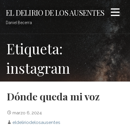
Saltar
EL DELIRIO DE LOS AUSENTES
al
contenido
Daniel Becerra
Etiqueta:
instagram
Dónde queda mi voz
marzo 6, 2024
eldeliriodelosausentes