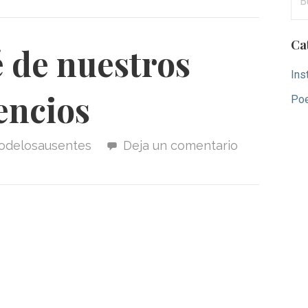
Ca
 de nuestros
Ins
lencios
Po
riodelosausentes
Deja un comentario