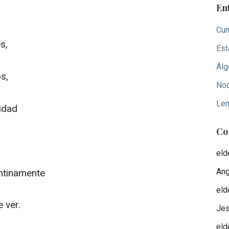
En
Cum
s,
Est
Álg
s,
Noc
Len
lidad
Co
eld
Ang
ntinamente
eld
 ver.
Je
eld