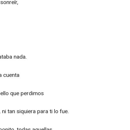
sonreír,
ataba nada.
a cuenta
uello que perdimos
i tan siquiera para ti lo fue.
onito, todas aquellas