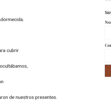
Su
 adormecida.
No
Cor
ra cubrir
 ocultábamos,
on
ron de nuestros presentes.