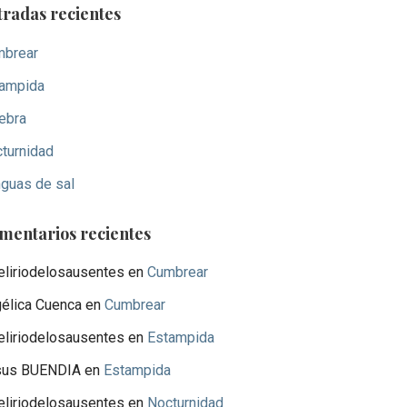
tradas recientes
brear
ampida
ebra
turnidad
guas de sal
mentarios recientes
eliriodelosausentes
en
Cumbrear
élica Cuenca
en
Cumbrear
eliriodelosausentes
en
Estampida
sus BUENDIA
en
Estampida
eliriodelosausentes
en
Nocturnidad