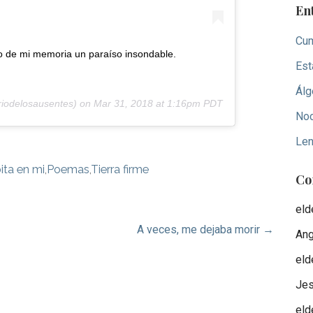
En
Cum
do de mi memoria un paraíso insondable.
Est
Álg
riodelosausentes) on
Mar 31, 2018 at 1:16pm PDT
Noc
Len
ita en mi
,
Poemas
,
Tierra firme
Co
eld
A veces, me dejaba morir →
Ang
eld
Je
eld