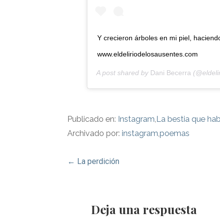
Y crecieron árboles en mi piel, hacien
www.eldeliriodelosausentes.com
A post shared by
Dani Becerra
(@eldeli
Publicado en:
Instagram
,
La bestia que hab
Archivado por:
instagram
,
poemas
Navegación
← La perdición
de
entradas
Deja una respuesta