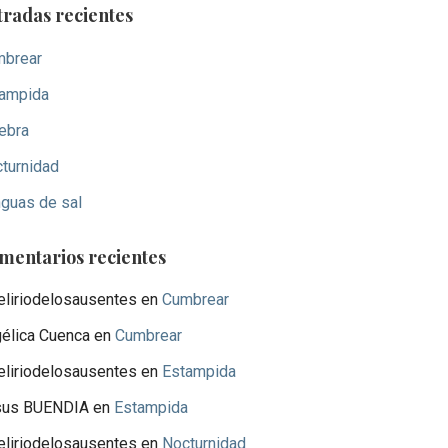
tradas recientes
brear
ampida
ebra
turnidad
guas de sal
mentarios recientes
eliriodelosausentes
en
Cumbrear
élica Cuenca
en
Cumbrear
eliriodelosausentes
en
Estampida
sus BUENDIA
en
Estampida
eliriodelosausentes
en
Nocturnidad