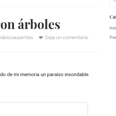
Ca
on árboles
Ins
iodelosausentes
Deja un comentario
Po
endo de mi memoria un paraíso insondable.