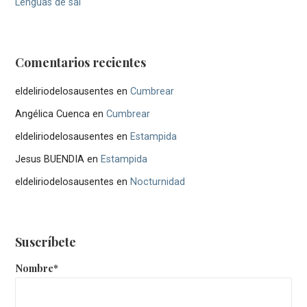
Lenguas de sal
Comentarios recientes
eldeliriodelosausentes
en
Cumbrear
Angélica Cuenca
en
Cumbrear
eldeliriodelosausentes
en
Estampida
Jesus BUENDIA
en
Estampida
eldeliriodelosausentes
en
Nocturnidad
Suscríbete
Nombre*