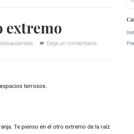
Ca
o extremo
Ins
delosausentes
Deja un comentario
Po
 espacios terrosos.
naranja. Te pienso en el otro extremo de la raíz