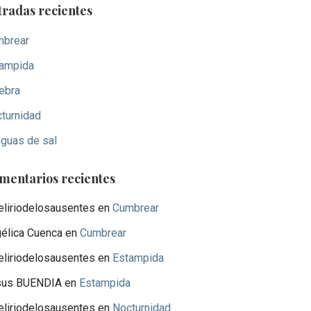
tradas recientes
brear
ampida
ebra
turnidad
guas de sal
mentarios recientes
eliriodelosausentes
en
Cumbrear
élica Cuenca
en
Cumbrear
eliriodelosausentes
en
Estampida
sus BUENDIA
en
Estampida
eliriodelosausentes
en
Nocturnidad