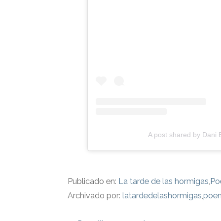
A post shared by Dani 
Publicado en:
La tarde de las hormigas
,
Po
Archivado por:
latardedelashormigas
,
poe