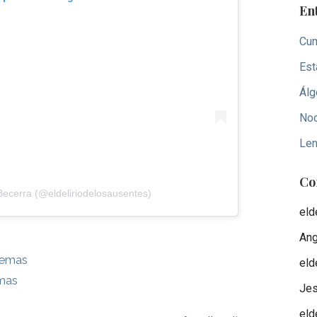
En
Cum
Est
Álg
Noc
Len
Co
Becerra (@eldeliriodelosausentes)
eld
Ang
emas
eld
mas
Je
eld