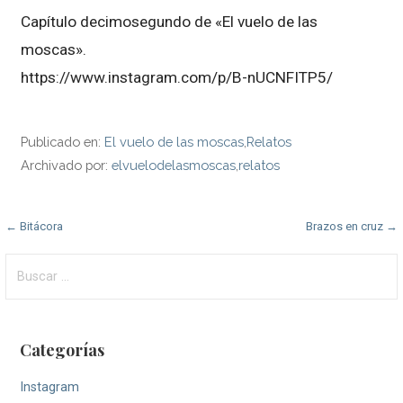
Capítulo decimosegundo de «El vuelo de las
moscas».
https://www.instagram.com/p/B-nUCNFITP5/
Publicado en:
El vuelo de las moscas
,
Relatos
Archivado por:
elvuelodelasmoscas
,
relatos
Navegación
← Bitácora
Brazos en cruz →
de
Buscar:
entradas
Categorías
Instagram