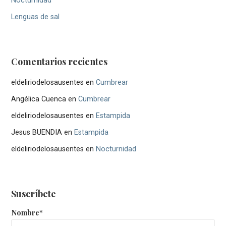
Nocturnidad
Lenguas de sal
Comentarios recientes
eldeliriodelosausentes
en
Cumbrear
Angélica Cuenca
en
Cumbrear
eldeliriodelosausentes
en
Estampida
Jesus BUENDIA
en
Estampida
eldeliriodelosausentes
en
Nocturnidad
Suscríbete
Nombre*