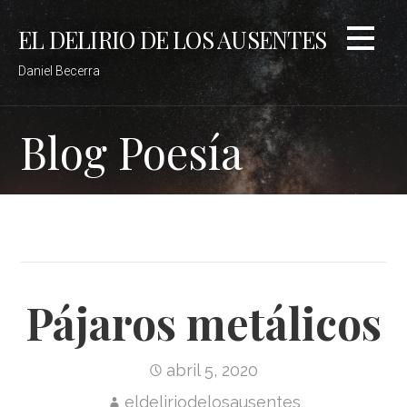
Saltar
EL DELIRIO DE LOS AUSENTES
al
contenido
Daniel Becerra
Blog Poesía
Pájaros metálicos
abril 5, 2020
eldeliriodelosausentes